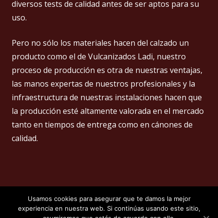
diversos tests de calidad antes de ser aptos para su
uso.
Pero no sólo los materiales hacen del calzado un
producto como el de Vulcanizados Ladi, nuestro
proceso de producción es otra de nuestras ventajas,
las manos expertas de nuestros profesionales y la
infraestructura de nuestras instalaciones hacen que
la producción esté altamente valorada en el mercado
tanto en tiempos de entrega como en cánones de
calidad.
VULCANIZADOS LADI S.L.
Usamos cookies para asegurar que te damos la mejor
Carretera Casa del León, S/N. Km2,2. Telf: 966 630 531
experiencia en nuestra web. Si continúas usando este sitio,